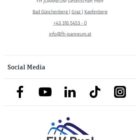
FH JOANNEUM Gesellschaft mbH
Bad Gleichenberg
|
Graz
|
Kapfenberg
+43 316 5453 - 0
info@fh-joanneum.at
Social Media
link to facebook
link to tiktok
link to
link to linkedin
link to youtube