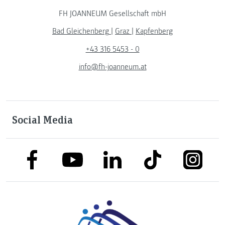
FH JOANNEUM Gesellschaft mbH
Bad Gleichenberg
|
Graz
|
Kapfenberg
+43 316 5453 - 0
info@fh-joanneum.at
Social Media
link to facebook
link to tiktok
link to
link to linkedin
link to youtube