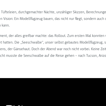
 Tüfteleien, durchgemachter Nächte, unzähliger Skizzen, Berechnunge
Vision: Ein Modellflugzeug bauen, das nicht nur fliegt, sondern auch d
 kann.
nt, der alles greifbar machte: das Rollout. Zum ersten Mal konnten 
t hatten. Die „Seeschwalbe“, unser selbst gebautes Modellflugzeug, st
ns, der Gänsehaut. Doch der Abend war noch nicht vorbei. Keine Zei
cht musste die Seeschwalbe auf die Reise gehen – nach Tucson, Arizo