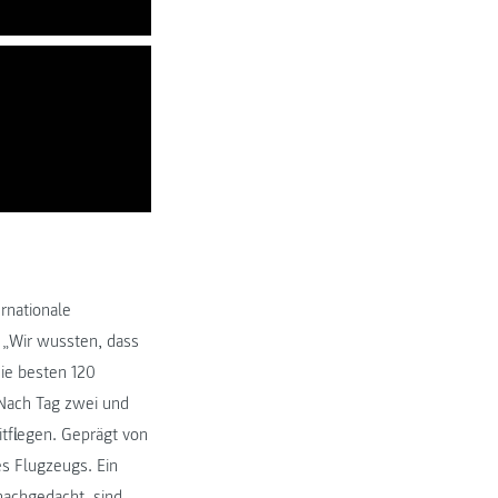
ernationale
. „Wir wussten, dass
die besten 120
. Nach Tag zwei und
tfliegen. Geprägt von
es Flugzeugs. Ein
nachgedacht, sind