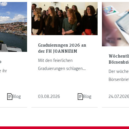
Graduierungen 2026 an
der FH JOANNEUM
Wöchentl
Mit den feierlichen
o
Börsenbri
Graduierungen schlagen
 ihr
Der wöchen
unsere Studierenden ein
Börsenbrie
neues Kapitel als
m im Porto
Obergantsc
Absolvent:innen auf. Die FH
hrem
Blog
03.08.2026
Blog
24.07.202
JOANNEUM ...
ugal.