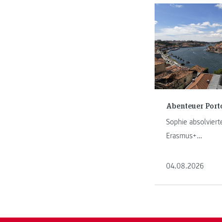
Abenteuer Port
Sophie absolvierte
Erasmus+
Auslandspraktiku
und erzählt von i
04.08.2026
Abenteuer in Port