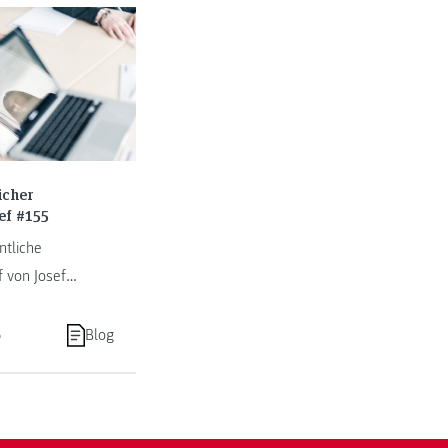
icher
ef #155
tliche
f von Josef
hnig.
6
Blog