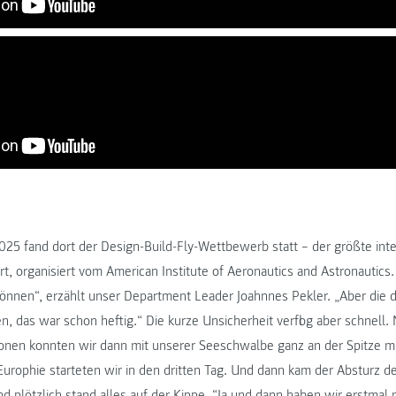
 2025 fand dort der Design-Build-Fly-Wettbewerb statt – der größte int
t, organisiert vom American Institute of Aeronautics and Astronautics
 können“, erzählt unser Department Leader Joahnnes Pekler. „Aber die 
n, das war schon heftig.“ Die kurze Unsicherheit verflog aber schnell
onen konnten wir dann mit unserer Seeschwalbe ganz an der Spitze mi
urophie starteten wir in den dritten Tag. Und dann kam der Absturz d
d plötzlich stand alles auf der Kippe. “Ja und dann haben wir erstmal 