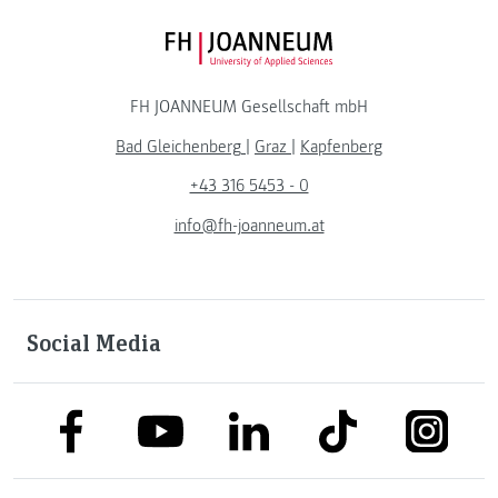
FH JOANNEUM Logo
FH JOANNEUM Gesellschaft mbH
Bad Gleichenberg
|
Graz
|
Kapfenberg
+43 316 5453 - 0
info@fh-joanneum.at
Social Media
link to facebook
link to tiktok
link to
link to linkedin
link to youtube