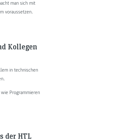
acht man sich mit
um voraussetzen.
und Kollegen
llem in technischen
en.
rn wie Programmieren
us der HTL