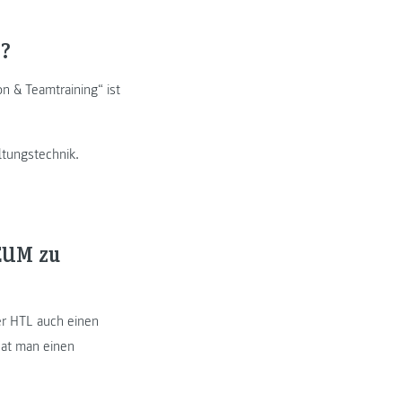
s?
 & Teamtraining“ ist
tungstechnik.
NEUM zu
er HTL auch einen
hat man einen