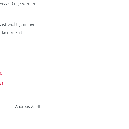
ewisse Dinge werden
 ist wichtig, immer
f keinen Fall
ie
er
Andreas Zapfl