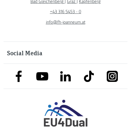
Bad Gleichenberg
|
Graz
|
Kapfenberg
+43 316 5453 - 0
info@fh-joanneum.at
Social Media
link to facebook
link to tiktok
link to
link to linkedin
link to youtube