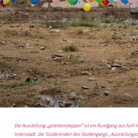
Die Ausstellung „gstettensteppen“ ist ein Rundgang aus fünf In
Innenstadt. Die Studierenden des Studiengangs „Ausstellungsde