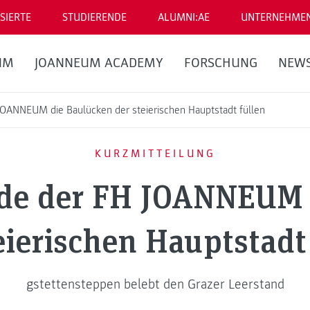
SIERTE
STUDIERENDE
ALUMNI:AE
UNTERNEHME
UM
JOANNEUM ACADEMY
FORSCHUNG
NEW
JOANNEUM die Baulücken der steierischen Hauptstadt füllen
KURZMITTEILUNG
nde der FH JOANNEUM 
eierischen Hauptstadt
gstettensteppen belebt den Grazer Leerstand