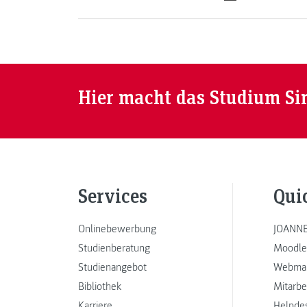
Hier macht das Studium Si
Services
Qui
Onlinebewerbung
JOANNE
Studienberatung
Moodle
Studienangebot
Webmai
Bibliothek
Mitarbe
Karriere
Helpde