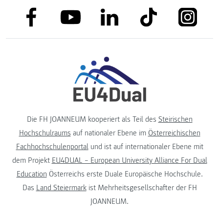
link to facebook
link to tiktok
link to
link to linkedin
link to youtube
Die FH JOANNEUM kooperiert als Teil des
Steirischen
Hochschulraums
auf nationaler Ebene im
Österreichischen
Fachhochschulenportal
und ist auf internationaler Ebene mit
dem Projekt
EU4DUAL – European University Alliance For Dual
Education
Österreichs erste Duale Europäische Hochschule.
Das
Land Steiermark
ist Mehrheitsgesellschafter der FH
JOANNEUM.