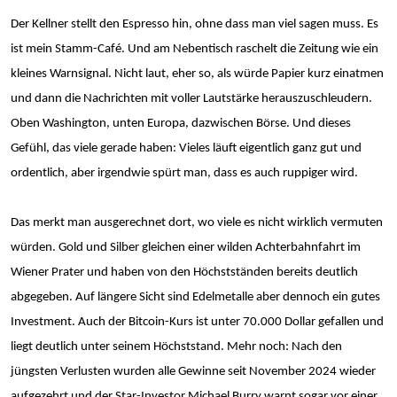
Der Kellner stellt den Espresso hin, ohne dass man viel sagen muss. Es
ist mein Stamm-Café. Und am Nebentisch raschelt die Zeitung wie ein
kleines Warnsignal. Nicht laut, eher so, als würde Papier kurz einatmen
und dann die Nachrichten mit voller Lautstärke herauszuschleudern.
Oben Washington, unten Europa, dazwischen Börse. Und dieses
Gefühl, das viele gerade haben: Vieles läuft eigentlich ganz gut und
ordentlich, aber irgendwie spürt man, dass es auch ruppiger wird.
Das merkt man ausgerechnet dort, wo viele es nicht wirklich vermuten
würden. Gold und Silber gleichen einer wilden Achterbahnfahrt im
Wiener Prater und haben von den Höchstständen bereits deutlich
abgegeben. Auf längere Sicht sind Edelmetalle aber dennoch ein gutes
Investment. Auch der Bitcoin-Kurs ist unter 70.000 Dollar gefallen und
liegt deutlich unter seinem Höchststand. Mehr noch: Nach den
jüngsten Verlusten wurden alle Gewinne seit November 2024 wieder
aufgezehrt und der Star-Investor Michael Burry warnt sogar vor einer