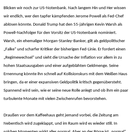
Blicken wir noch zur US-Notenbank. Nach langem Hin und Her wissen
wir endlich, wer den tapfer kämpfenden Jerome Powell als Fed-Chef
ablösen könnte. Donald Trump hat den 55-jährigen Kevin Warsh als
Powell-Nachfolger für den Vorsitz der US-Notenbank nominiert.
Warsh, ein ehemaliger Morgan-Stanley-Banker, gilt als geldpolitischer
„Falke“ und scharfer Kritiker der bisherigen Fed-Linie. Er fordert einen
„Regimewechsel“ und sieht die Ursache der Inflation vor allem in zu
hohen Staatsausgaben und einer aufgeblähten Geldmenge. Seine
Ernennung könnte ihn schnell auf Kollisionskurs mit dem Weißen Haus
bringen, da er einer expansiven Geldpolitik kritisch gegenübersteht.
Spannend wird sein, wie er seine neue Rolle anlegt und ob ihm ein paar
turbulente Monate mit vielen Zwischenrufen bevorstehen.
Draußen vor dem Kaffeehaus geht jemand vorbei, die Zeitung am
Nebentisch wird zugeklappt, und im Raum wird es wieder still. In
solchen Momenten wirkt alles normal. Aber an der Börse ist „normal“