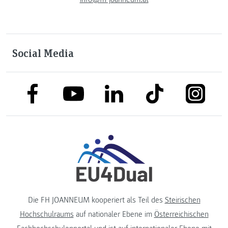
Social Media
link to facebook
link to tiktok
link to
link to linkedin
link to youtube
Die FH JOANNEUM kooperiert als Teil des
Steirischen
Hochschulraums
auf nationaler Ebene im
Österreichischen