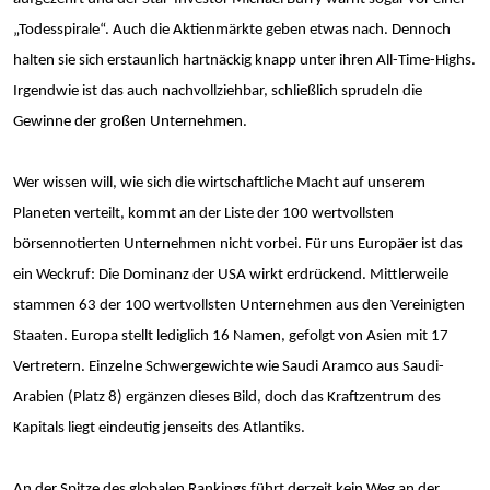
„Todesspirale“. Auch die Aktienmärkte geben etwas nach. Dennoch
halten sie sich erstaunlich hartnäckig knapp unter ihren All-Time-Highs.
Irgendwie ist das auch nachvollziehbar, schließlich sprudeln die
Gewinne der großen Unternehmen.
Wer wissen will, wie sich die wirtschaftliche Macht auf unserem
Planeten verteilt, kommt an der Liste der 100 wertvollsten
börsennotierten Unternehmen nicht vorbei. Für uns Europäer ist das
ein Weckruf: Die Dominanz der USA wirkt erdrückend. Mittlerweile
stammen 63 der 100 wertvollsten Unternehmen aus den Vereinigten
Staaten. Europa stellt lediglich 16 Namen, gefolgt von Asien mit 17
Vertretern. Einzelne Schwergewichte wie Saudi Aramco aus Saudi-
Arabien (Platz 8) ergänzen dieses Bild, doch das Kraftzentrum des
Kapitals liegt eindeutig jenseits des Atlantiks.
An der Spitze des globalen Rankings führt derzeit kein Weg an der