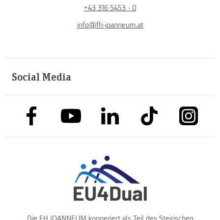
+43 316 5453 - 0
info@fh-joanneum.at
Social Media
link to facebook
link to tiktok
link to
link to linkedin
link to youtube
Die FH JOANNEUM kooperiert als Teil des
Steirischen