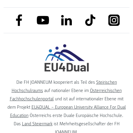
link to facebook
link to tiktok
link to
link to linkedin
link to youtube
Die FH JOANNEUM kooperiert als Teil des
Steirischen
Hochschulraums
auf nationaler Ebene im
Österreichischen
Fachhochschulenportal
und ist auf internationaler Ebene mit
dem Projekt
EU4DUAL – European University Alliance For Dual
Education
Österreichs erste Duale Europäische Hochschule.
Das
Land Steiermark
ist Mehrheitsgesellschafter der FH
JOANNEUM.