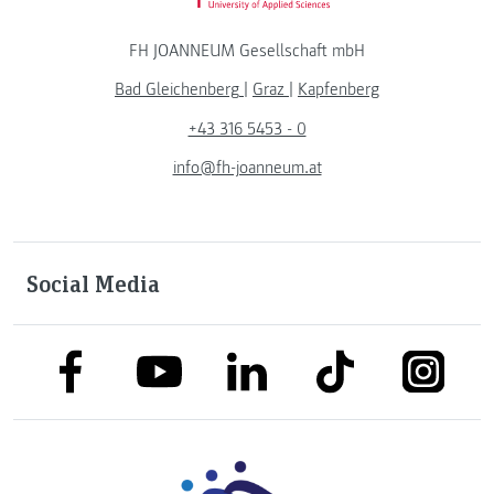
FH JOANNEUM Gesellschaft mbH
Bad Gleichenberg
|
Graz
|
Kapfenberg
+43 316 5453 - 0
info@fh-joanneum.at
Social Media
link to facebook
link to tiktok
link to
link to linkedin
link to youtube