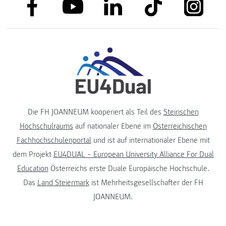
link to facebook
link to tiktok
link to
link to linkedin
link to youtube
Die FH JOANNEUM kooperiert als Teil des
Steirischen
Hochschulraums
auf nationaler Ebene im
Österreichischen
Fachhochschulenportal
und ist auf internationaler Ebene mit
dem Projekt
EU4DUAL – European University Alliance For Dual
Education
Österreichs erste Duale Europäische Hochschule.
Das
Land Steiermark
ist Mehrheitsgesellschafter der FH
JOANNEUM.