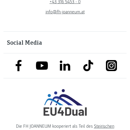
+43 316 5453 - 0
info@fh-joanneum.at
Social Media
link to facebook
link to tiktok
link to
link to linkedin
link to youtube
Die FH JOANNEUM kooperiert als Teil des
Steirischen