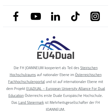
link to facebook
link to tiktok
link to
link to linkedin
link to youtube
Die FH JOANNEUM kooperiert als Teil des
Steirischen
Hochschulraums
auf nationaler Ebene im
Österreichischen
Fachhochschulenportal
und ist auf internationaler Ebene mit
dem Projekt
EU4DUAL – European University Alliance For Dual
Education
Österreichs erste Duale Europäische Hochschule.
Das
Land Steiermark
ist Mehrheitsgesellschafter der FH
JOANNEUM.