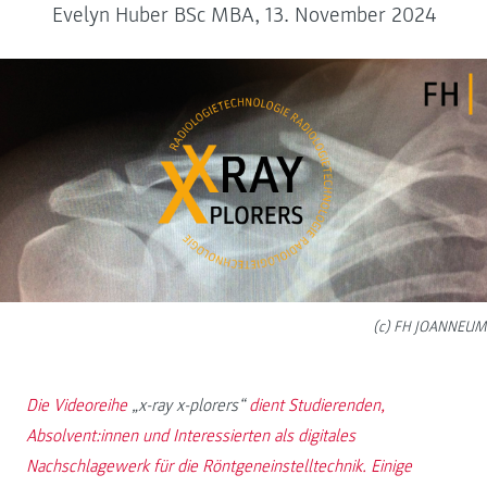
Evelyn Huber BSc MBA, 13. November 2024
(c) FH JOANNEUM
Die Videoreihe
„x-ray x-plorers“
dient Studierenden,
Absolvent:innen und Interessierten als digitales
Nachschlagewerk für die Röntgeneinstelltechnik. Einige