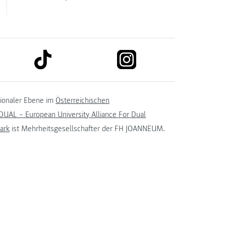
link to tiktok
link to instagram
kedin
tionaler Ebene im
Österreichischen
UAL – European University Alliance For Dual
ark
ist Mehrheitsgesellschafter der FH JOANNEUM.