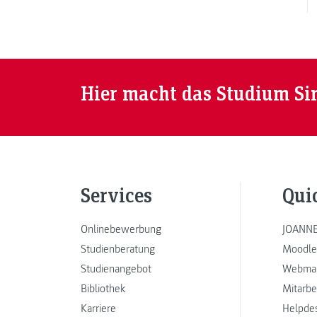
Hier macht das Studium Si
Services
Qui
Onlinebewerbung
JOANNE
Studienberatung
Moodle
Studienangebot
Webmai
Bibliothek
Mitarbe
Karriere
Helpde