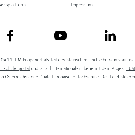
sensplattform
Impressum
link to facebook
link to lin
link to youtube
JOANNEUM kooperiert als Teil des
Steirischen Hochschulraums
auf na
chschulenportal
und ist auf internationaler Ebene mit dem Projekt
EU4D
on
Österreichs erste Duale Europäische Hochschule. Das
Land Steierm