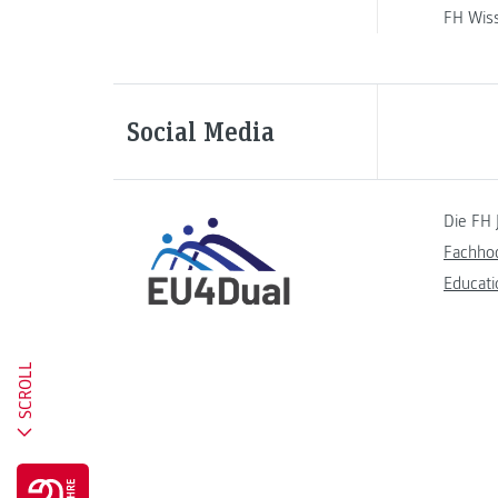
FH Wis
Social Media
Die FH 
Fachho
Educati
SCROLL
Go to 30 years FH JOANNEUM page