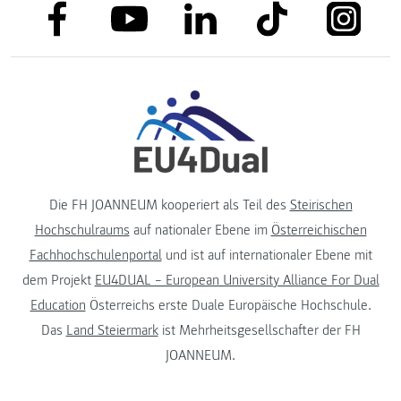
link to facebook
link to tiktok
link to
link to linkedin
link to youtube
Die FH JOANNEUM kooperiert als Teil des
Steirischen
Hochschulraums
auf nationaler Ebene im
Österreichischen
Fachhochschulenportal
und ist auf internationaler Ebene mit
dem Projekt
EU4DUAL – European University Alliance For Dual
Education
Österreichs erste Duale Europäische Hochschule.
Das
Land Steiermark
ist Mehrheitsgesellschafter der FH
JOANNEUM.