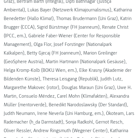
Graz), Bertram Barth (Integral), Dipti Bathnagar (Justiça
Ambiental), Lukas Bayer (Netzwerk Klimajournalismus), Katharina
Benedetter (Hallo Klima!), Thomas Brudermann (Uni Graz), Katrin
Brugger (CCCA), Sigrid Bürstmayr (FH Joanneum), Renate Christ
(IPCC, em.), Gabriele Faber-Wiener (Center for Responsible
Management), Olga Flor, Josef Forstinger (Nationalpark
Kalkalpen), Betty Gjecaj (FH Joanneum), Marion Greilinger
(GeoSphere Austria), Martin Hartmann (Nationalpark Gesäuse),
Helga Kromp-Kolb (BOKU Wien, em.), Elke Krasny (Akademie der
Bildenden Künste), Theresa Leisgang (Republik), Judith Lutz,
Margarethe Makovec (rotor), Douglas Maraun (Uni Graz), Uwe H.
Martin, Consuelo Méndez, Carel Mohn (Klimafakten), Alexandra
Müller (mentorverde), Benedikt Narodoslawsky (Der Standard),
Judith Neumann, Irene Neverla (Uni Hamburg, em.), Ökoteam, Lars
Rademacher (h_da Darmstadt), Sonja Radkohl, Gernot Resch,
Oliver Ressler, Andrew Ringsmuth (Wegener Center), Katharina