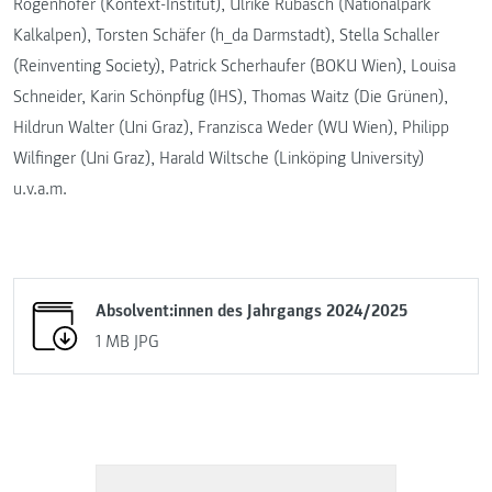
Rogenhofer (Kontext-Institut), Ulrike Rubasch (Nationalpark
Kalkalpen), Torsten Schäfer (h_da Darmstadt), Stella Schaller
(Reinventing Society), Patrick Scherhaufer (BOKU Wien), Louisa
Schneider, Karin Schönpflug (IHS), Thomas Waitz (Die Grünen),
Hildrun Walter (Uni Graz), Franzisca Weder (WU Wien), Philipp
Wilfinger (Uni Graz), Harald Wiltsche (Linköping University)
u.v.a.m.
Absolvent:innen des Jahrgangs 2024/2025
1 MB
JPG