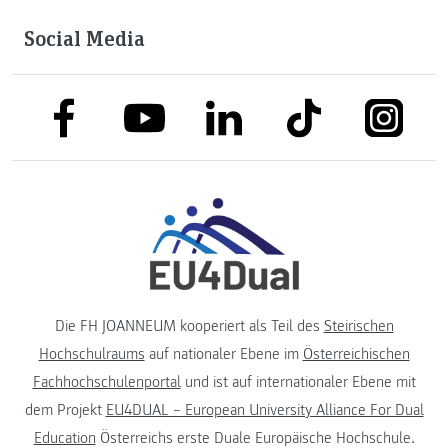
Social Media
link to facebook
link to tiktok
link to
link to linkedin
link to youtube
Die FH JOANNEUM kooperiert als Teil des
Steirischen
Hochschulraums
auf nationaler Ebene im
Österreichischen
Fachhochschulenportal
und ist auf internationaler Ebene mit
dem Projekt
EU4DUAL – European University Alliance For Dual
Education
Österreichs erste Duale Europäische Hochschule.