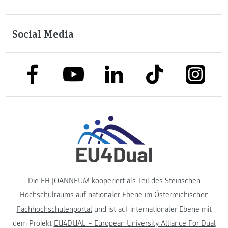
Social Media
link to facebook
link to tiktok
link to
link to linkedin
link to youtube
Die FH JOANNEUM kooperiert als Teil des
Steirischen
Hochschulraums
auf nationaler Ebene im
Österreichischen
Fachhochschulenportal
und ist auf internationaler Ebene mit
dem Projekt
EU4DUAL – European University Alliance For Dual