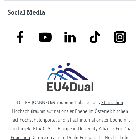
Social Media
link to facebook
link to tiktok
link to
link to linkedin
link to youtube
Die FH JOANNEUM kooperiert als Teil des
Steirischen
Hochschulraums
auf nationaler Ebene im
Österreichischen
Fachhochschulenportal
und ist auf internationaler Ebene mit
dem Projekt
EU4DUAL – European University Alliance For Dual
Education
Österreichs erste Duale Europäische Hochschule.