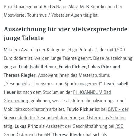
Projektmanagement Rad & Natur-Aktiv, MTB-Koordination bei
Mostviertel Tourismus / Ybbstaler Alpen
tätig ist.
Auszeichnung für vier vielversprechende
junge Talente
Mit dem Award in der Kategorie „High Potential“, der mit 1.500
Euro dotiert ist, werden junge Talente geehrt. Diese Auszeichnung
ging an
Leah-Isabell Heuer, Fulvio Pichler, Lukas Prinz und
Theresa Riegler
, Absolvent:innen des Masterstudiums
„Gesundheits-, Tourismus- und Sportmanagement“.
Leah-Isabell
Heuer
ist nach dem Studium an der
FH JOANNEUM Bad
Gleichenberg
geblieben, wo sie als Internationalisierungs- und
Mobilitätskoordinatorin arbeitet.
Fulvio Pichler
ist bei
GIVE – der
Servicestelle für Gesundheitsförderung an Österreichs Schulen
tätig,
Lukas Prinz
als Assistent der Geschäftsführung bei
RSG
Group Österreich GmbH
.
Theresa Riegler
hat sich als