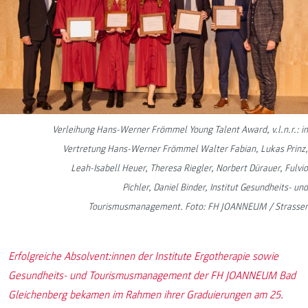
Verleihung Hans-Werner Frömmel Young Talent Award, v.l.n.r.: in
Vertretung Hans-Werner Frömmel Walter Fabian, Lukas Prinz,
Leah-Isabell Heuer, Theresa Riegler, Norbert Dürauer, Fulvio
Pichler, Daniel Binder, Institut Gesundheits- und
Tourismusmanagement. Foto: FH JOANNEUM / Strasser
Erfolgreiche Absolvent:innen der Institute Ergotherapie sowie
Gesundheits- und Tourismusmanagement der FH JOANNEUM Bad
Gleichenberg bekamen im Rahmen ihrer Graduierungen am 25.