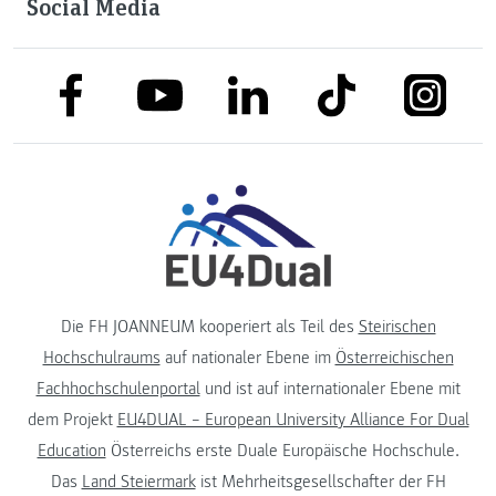
Social Media
link to facebook
link to tiktok
link to
link to linkedin
link to youtube
Die FH JOANNEUM kooperiert als Teil des
Steirischen
Hochschulraums
auf nationaler Ebene im
Österreichischen
Fachhochschulenportal
und ist auf internationaler Ebene mit
dem Projekt
EU4DUAL – European University Alliance For Dual
Education
Österreichs erste Duale Europäische Hochschule.
Das
Land Steiermark
ist Mehrheitsgesellschafter der FH