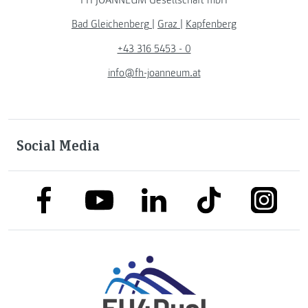
Bad Gleichenberg
|
Graz
|
Kapfenberg
+43 316 5453 - 0
info@fh-joanneum.at
Social Media
link to facebook
link to tiktok
link to
link to linkedin
link to youtube