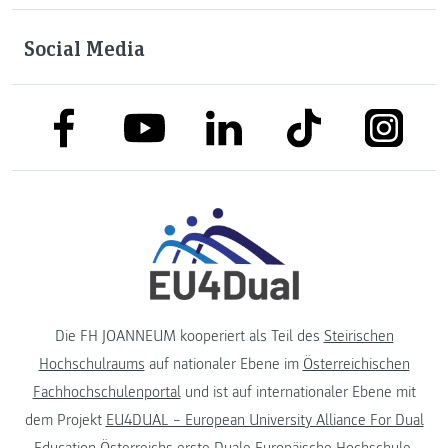
Social Media
link to facebook
link to tiktok
link to
link to linkedin
link to youtube
Die FH JOANNEUM kooperiert als Teil des
Steirischen
Hochschulraums
auf nationaler Ebene im
Österreichischen
Fachhochschulenportal
und ist auf internationaler Ebene mit
dem Projekt
EU4DUAL – European University Alliance For Dual