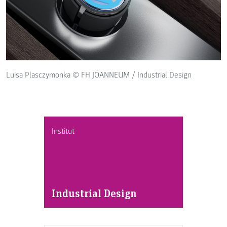
Luisa Plasczymonka © FH JOANNEUM / Industrial Design
Institut
Industrial Design