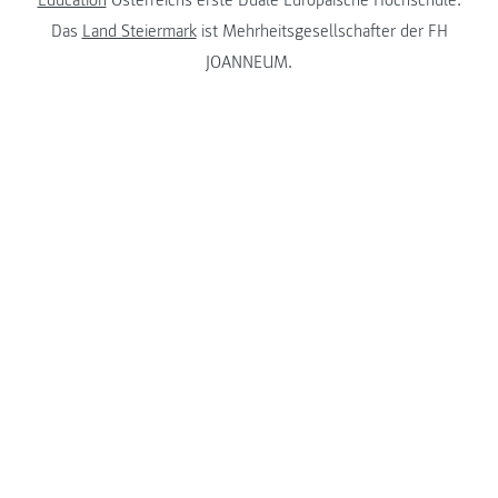
Education
Österreichs erste Duale Europäische Hochschule.
Das
Land Steiermark
ist Mehrheitsgesellschafter der FH
JOANNEUM.