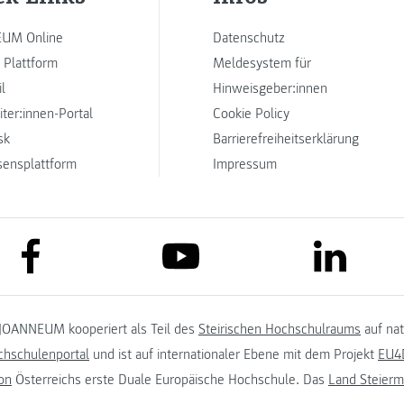
UM Online
Datenschutz
 Plattform
Meldesystem für
l
Hinweisgeber:innen
iter:innen-Portal
Cookie Policy
sk
Barrierefreiheitserklärung
sensplattform
Impressum
link to facebook
link to lin
link to youtube
JOANNEUM kooperiert als Teil des
Steirischen Hochschulraums
auf na
chschulenportal
und ist auf internationaler Ebene mit dem Projekt
EU4D
on
Österreichs erste Duale Europäische Hochschule. Das
Land Steierm