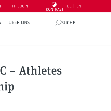
|
N
FH LOGIN
DE
EN
KONTRAST
S
ÜBER UNS
SUCHE
C – Athletes
hip