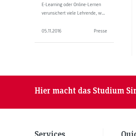
E-Learning oder Online-Lernen
verunsichert viele Lehrende, weil
sie die Studierenden nicht mehr
face-to-face beobachten und …
05.11.2016
Presse
Hier macht das Studium Si
Services
Qui