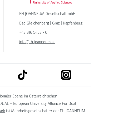
FH JOANNEUM Gesellschaft mbH
Bad Gleichenberg
|
Graz
|
Kapfenberg
+43 316 5453 - 0
info@fh-joanneum.at
link to tiktok
link to instagram
kedin
tionaler Ebene im
Österreichischen
UAL – European University Alliance For Dual
ark
ist Mehrheitsgesellschafter der FH JOANNEUM.