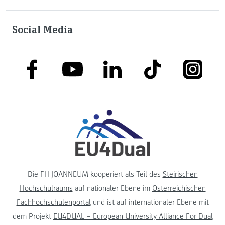
Social Media
link to facebook
link to tiktok
link to
link to linkedin
link to youtube
Die FH JOANNEUM kooperiert als Teil des
Steirischen
Hochschulraums
auf nationaler Ebene im
Österreichischen
Fachhochschulenportal
und ist auf internationaler Ebene mit
dem Projekt
EU4DUAL – European University Alliance For Dual