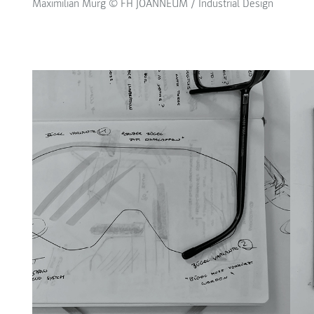
Maximilian Murg © FH JOANNEUM / Industrial Design