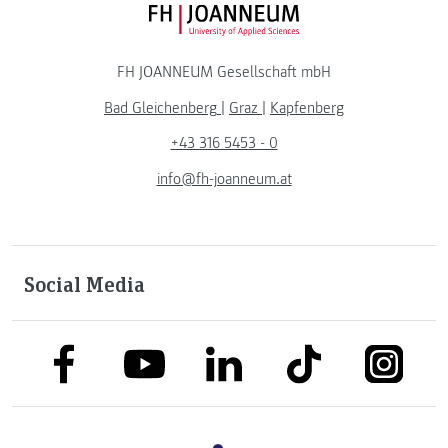
FH JOANNEUM Logo
FH JOANNEUM Gesellschaft mbH
Bad Gleichenberg
|
Graz
|
Kapfenberg
+43 316 5453 - 0
info@fh-joanneum.at
Social Media
link to facebook
link to tiktok
link to
link to linkedin
link to youtube