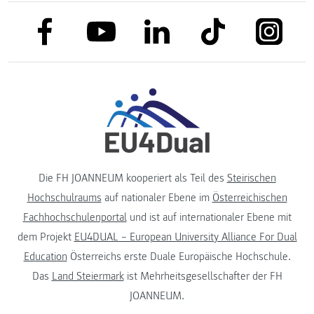
link to facebook
link to tiktok
link to
link to linkedin
link to youtube
Die FH JOANNEUM kooperiert als Teil des
Steirischen
Hochschulraums
auf nationaler Ebene im
Österreichischen
Fachhochschulenportal
und ist auf internationaler Ebene mit
dem Projekt
EU4DUAL – European University Alliance For Dual
Education
Österreichs erste Duale Europäische Hochschule.
Das
Land Steiermark
ist Mehrheitsgesellschafter der FH
JOANNEUM.