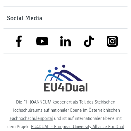
Social Media
link to facebook
link to tiktok
link to
link to linkedin
link to youtube
Die FH JOANNEUM kooperiert als Teil des
Steirischen
Hochschulraums
auf nationaler Ebene im
Österreichischen
Fachhochschulenportal
und ist auf internationaler Ebene mit
dem Projekt
EU4DUAL – European University Alliance For Dual