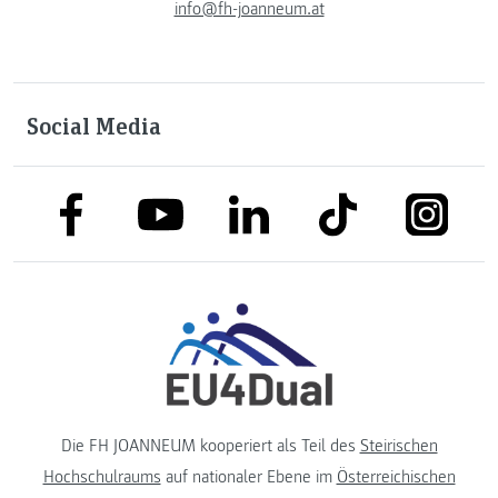
info@fh-joanneum.at
Social Media
link to facebook
link to tiktok
link to
link to linkedin
link to youtube
Die FH JOANNEUM kooperiert als Teil des
Steirischen
Hochschulraums
auf nationaler Ebene im
Österreichischen