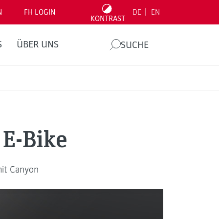
|
N
FH LOGIN
DE
EN
KONTRAST
S
ÜBER UNS
SUCHE
 E-Bike
mit Canyon