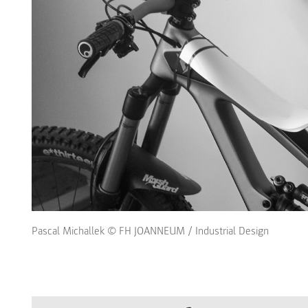
Pascal Michallek © FH JOANNEUM / Industrial Design