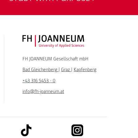
FH JOANNEUM Logo
FH JOANNEUM Gesellschaft mbH
Bad Gleichenberg
|
Graz
|
Kapfenberg
+43 316 5453 - 0
info@fh-joanneum.at
link to tiktok
link to instagram
kedin