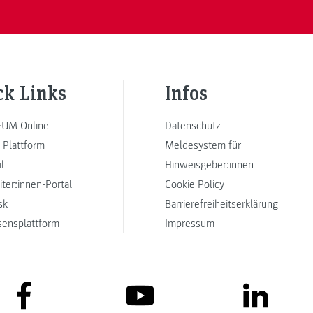
ck Links
Infos
UM Online
Datenschutz
 Plattform
Meldesystem für
l
Hinweisgeber:innen
iter:innen-Portal
Cookie Policy
sk
Barrierefreiheitserklärung
sensplattform
Impressum
link to facebook
link to lin
link to youtube