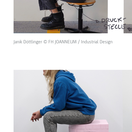
Janik Döttlinger © FH JOANNEUM / Industrial Design