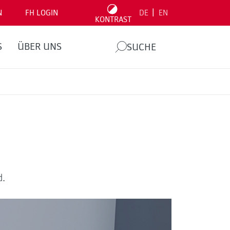
|
N
FH LOGIN
DE
EN
KONTRAST
S
ÜBER UNS
SUCHE
d.