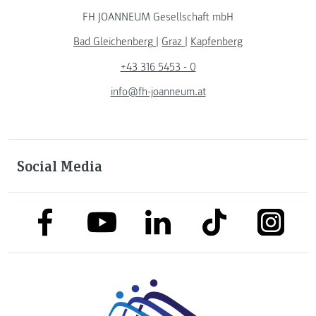
FH JOANNEUM Gesellschaft mbH
Bad Gleichenberg
|
Graz
|
Kapfenberg
+43 316 5453 - 0
info@fh-joanneum.at
Social Media
link to facebook
link to tiktok
link to
link to linkedin
link to youtube