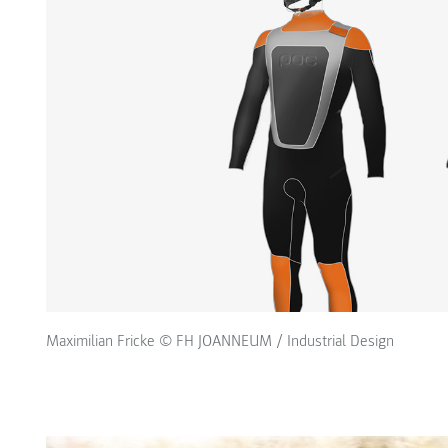
Maximilian Fricke © FH JOANNEUM / Industrial Design