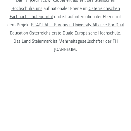
Die FH JOANNEUM kooperiert als Teil des
Steirischen
Hochschulraums
auf nationaler Ebene im
Österreichischen
Fachhochschulenportal
und ist auf internationaler Ebene mit
dem Projekt
EU4DUAL – European University Alliance For Dual
Education
Österreichs erste Duale Europäische Hochschule.
Das
Land Steiermark
ist Mehrheitsgesellschafter der FH
JOANNEUM.