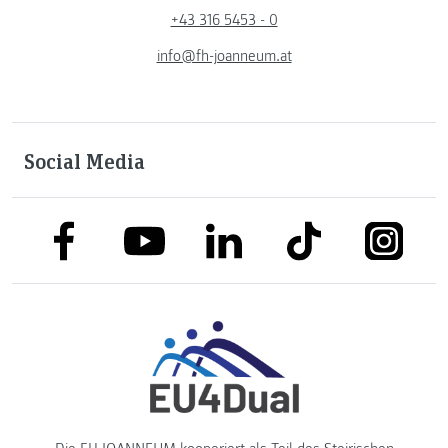
+43 316 5453 - 0
info@fh-joanneum.at
Social Media
link to facebook
link to tiktok
link to
link to linkedin
link to youtube