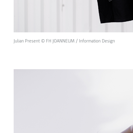
Julian Present © FH JOANNEUM / Information Design