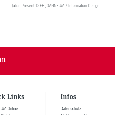
Julian Present © FH JOANNEUM / Information Design
nn
ck Links
Infos
UM Online
Datenschutz