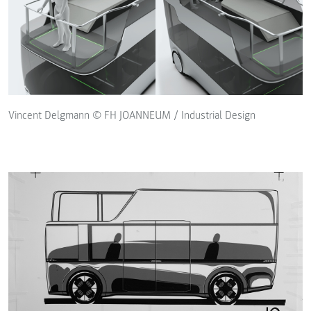
Vincent Delgmann © FH JOANNEUM / Industrial Design