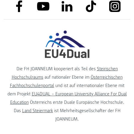
link to facebook
link to tiktok
link to
link to linkedin
link to youtube
Die FH JOANNEUM kooperiert als Teil des
Steirischen
Hochschulraums
auf nationaler Ebene im
Österreichischen
Fachhochschulenportal
und ist auf internationaler Ebene mit
dem Projekt
EU4DUAL – European University Alliance For Dual
Education
Österreichs erste Duale Europäische Hochschule.
Das
Land Steiermark
ist Mehrheitsgesellschafter der FH
JOANNEUM.