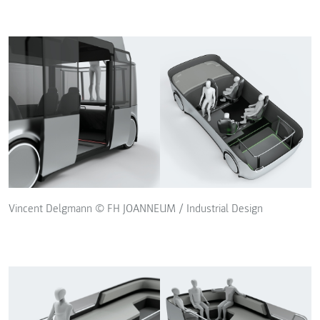
Vincent Delgmann © FH JOANNEUM / Industrial Design