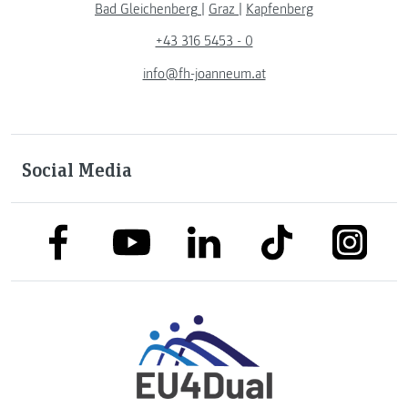
Bad Gleichenberg
|
Graz
|
Kapfenberg
+43 316 5453 - 0
info@fh-joanneum.at
Social Media
link to facebook
link to tiktok
link to
link to linkedin
link to youtube