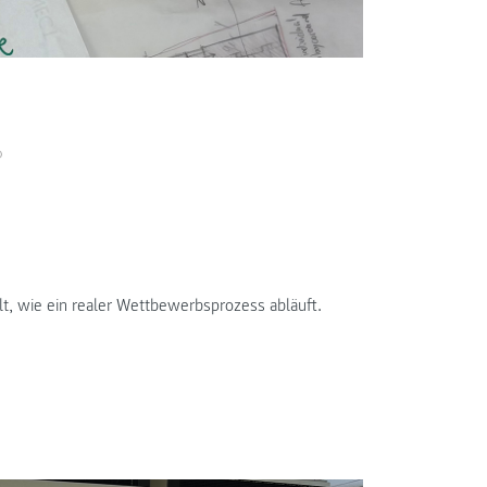
Besuch des Gesu
t, wie ein realer Wettbewerbsprozess abläuft.