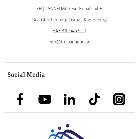
FH JOANNEUM Gesellschaft mbH
Bad Gleichenberg
|
Graz
|
Kapfenberg
+43 316 5453 - 0
info@fh-joanneum.at
Social Media
link to facebook
link to tiktok
link to
link to linkedin
link to youtube