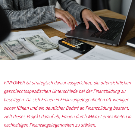
FINPOWER ist strategisch darauf ausgerichtet, die offensichtlichen
geschlechtsspezifischen Unterschiede bei der Finanzbildung zu
beseitigen. Da sich Frauen in Finanzangelegenheiten oft weniger
sicher fühlen und ein deutlicher Bedarf an Finanzbildung besteht,
zielt dieses Projekt darauf ab, Frauen durch Mikro-Lerneinheiten in
nachhaltigen Finanzangelegenheiten zu stärken.