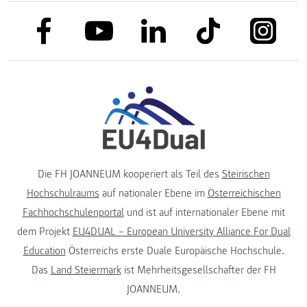
link to facebook
link to tiktok
link to
link to linkedin
link to youtube
Die FH JOANNEUM kooperiert als Teil des
Steirischen
Hochschulraums
auf nationaler Ebene im
Österreichischen
Fachhochschulenportal
und ist auf internationaler Ebene mit
dem Projekt
EU4DUAL – European University Alliance For Dual
Education
Österreichs erste Duale Europäische Hochschule.
Das
Land Steiermark
ist Mehrheitsgesellschafter der FH
JOANNEUM.