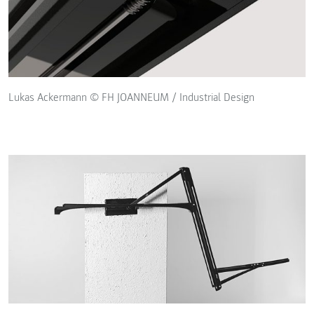
Lukas Ackermann © FH JOANNEUM / Industrial Design