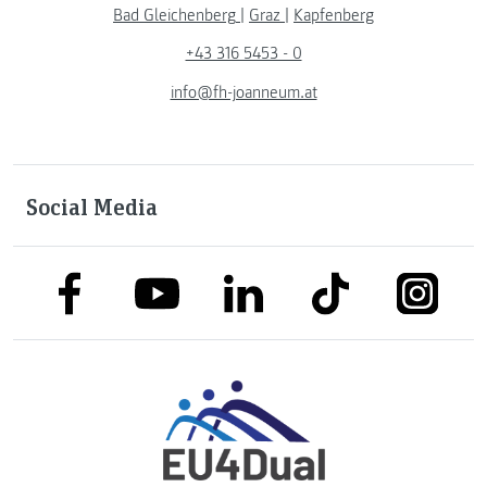
Bad Gleichenberg
|
Graz
|
Kapfenberg
+43 316 5453 - 0
info@fh-joanneum.at
Social Media
link to facebook
link to tiktok
link to
link to linkedin
link to youtube