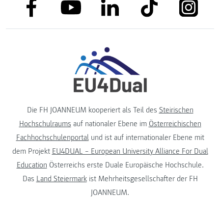
link to facebook
link to tiktok
link to
link to linkedin
link to youtube
Die FH JOANNEUM kooperiert als Teil des
Steirischen
Hochschulraums
auf nationaler Ebene im
Österreichischen
Fachhochschulenportal
und ist auf internationaler Ebene mit
dem Projekt
EU4DUAL – European University Alliance For Dual
Education
Österreichs erste Duale Europäische Hochschule.
Das
Land Steiermark
ist Mehrheitsgesellschafter der FH
JOANNEUM.