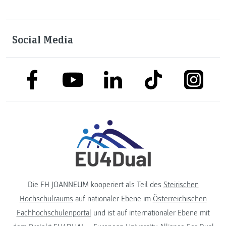
Social Media
link to facebook
link to tiktok
link to
link to linkedin
link to youtube
Die FH JOANNEUM kooperiert als Teil des
Steirischen
Hochschulraums
auf nationaler Ebene im
Österreichischen
Fachhochschulenportal
und ist auf internationaler Ebene mit