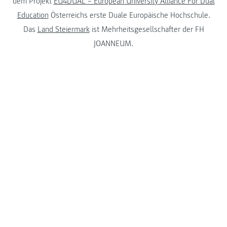
dem Projekt
EU4DUAL – European University Alliance For Dual
Education
Österreichs erste Duale Europäische Hochschule.
Das
Land Steiermark
ist Mehrheitsgesellschafter der FH
JOANNEUM.