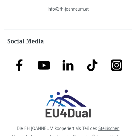
info@fh-joanneum.at
Social Media
link to facebook
link to tiktok
link to
link to linkedin
link to youtube
Die FH JOANNEUM kooperiert als Teil des
Steirischen