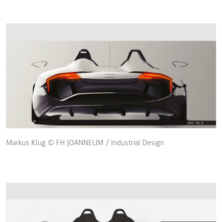
Markus Klug © FH JOANNEUM / Industrial Design