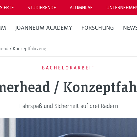
SIERTE
STUDIERENDE
ALUMNI:AE
UNTERNEHME
UM
JOANNEUM ACADEMY
FORSCHUNG
NEW
ead / Konzeptfahrzeug
BACHELORARBEIT
erhead / Konzeptfah
Fahrspaß und Sicherheit auf drei Rädern