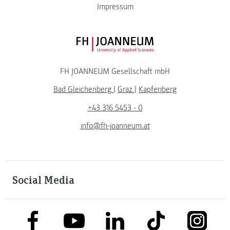
Impressum
FH JOANNEUM Logo
FH JOANNEUM Gesellschaft mbH
Bad Gleichenberg
|
Graz
|
Kapfenberg
+43 316 5453 - 0
info@fh-joanneum.at
Social Media
link to facebook
link to tiktok
link to
link to linkedin
link to youtube