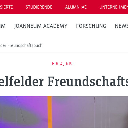
SIERTE
STUDIERENDE
ALUMNI:AE
UNTERNEHME
UM
JOANNEUM ACADEMY
FORSCHUNG
NEW
elder Freundschaftsbuch
PROJEKT
elfelder Freundschaf