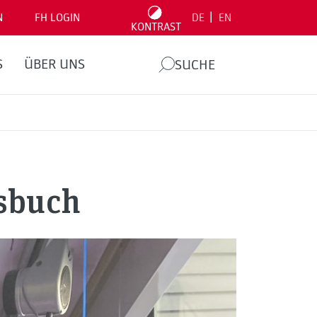
|
N
FH LOGIN
DE
EN
KONTRAST
S
ÜBER UNS
SUCHE
tsbuch