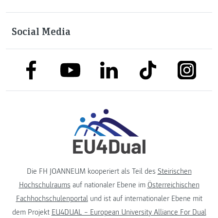
Social Media
link to facebook
link to tiktok
link to
link to linkedin
link to youtube
Die FH JOANNEUM kooperiert als Teil des
Steirischen
Hochschulraums
auf nationaler Ebene im
Österreichischen
Fachhochschulenportal
und ist auf internationaler Ebene mit
dem Projekt
EU4DUAL – European University Alliance For Dual